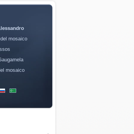
Alessandro
 del mosaico
Issos
 Gaugamela
del mosaico