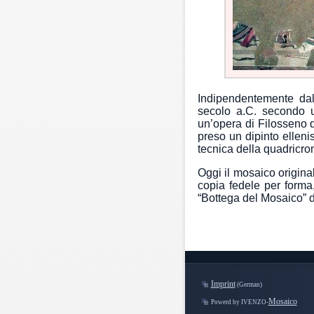
Indipendentemente dal
secolo a.C. secondo u
un’opera di Filosseno d
preso un dipinto ellenis
tecnica della quadricrom
Oggi il mosaico origin
copia fedele per forma,
“Bottega del Mosaico” 
Imprint
(German)
Mosaico
Powerd by IVENZO-