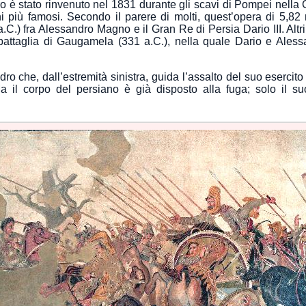
ro è stato rinvenuto nel 1831 durante gli scavi di Pompei nella
 più famosi. Secondo il parere di molti, quest’opera di 5,82 
a.C.) fra Alessandro Magno e il Gran Re di Persia Dario III. Altr
battaglia di Gaugamela (331 a.C.), nella quale Dario e Alessa
dro che, dall’estremità sinistra, guida l’assalto del suo eserci
a il corpo del persiano è già disposto alla fuga; solo il s